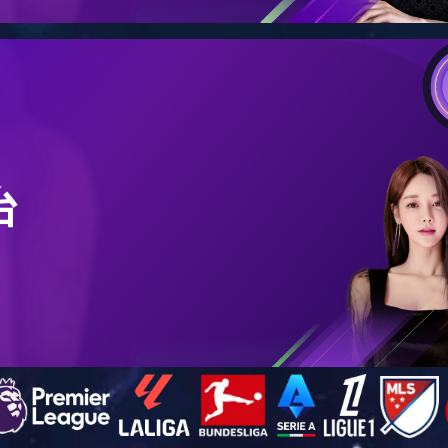
上云”！太重产业链数字化协同平台
浏览量：
发布时间：2025-07-21
57
数字化协同平台成功上线，实现了技术资料一键共享，数据动态
研发建设，截至目前，已在
57家产业链上游企业试点运行。