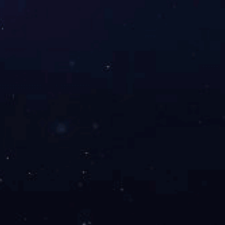
联系我
Tel：035
E-mail：
地址：
心
解决方案
保障体系
投资者关系
5号