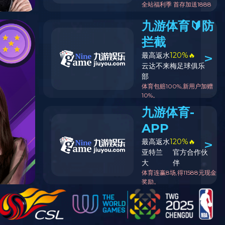
成功上线
实时监测。