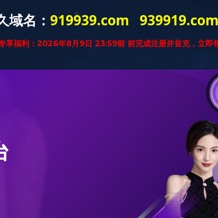
首页
关于我们
公司资讯
产品中心
解决方案