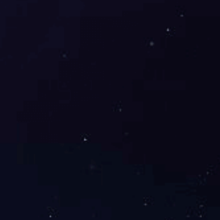
跑全球！太重轨道亮相MODERN RAILWAYS 2025