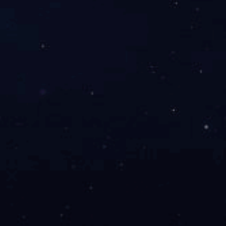
们
1-6364198
tz@tz.com.cn
山西省太原市清徐县北格西路229号太重智能高端装备产业园区
联系我们